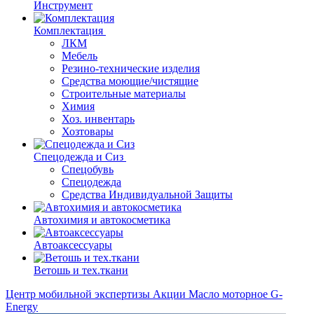
Инструмент
Комплектация
ЛКМ
Мебель
Резино-технические изделия
Средства моющие/чистящие
Строительные материалы
Химия
Хоз. инвентарь
Хозтовары
Спецодежда и Сиз
Спецобувь
Спецодежда
Средства Индивидуальной Защиты
Автохимия и автокосметика
Автоаксессуары
Ветошь и тех.ткани
Центр мобильной экспертизы
Акции
Масло моторное G-
Energy