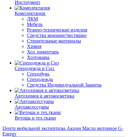
Инструмент
Комплектация
ЛКМ
Мебель
Резино-технические изделия
Средства моющие/чистящие
Строительные материалы
Химия
Хоз. инвентарь
Хозтовары
Спецодежда и Сиз
Спецобувь
Спецодежда
Средства Индивидуальной Защиты
Автохимия и автокосметика
Автоаксессуары
Ветошь и тех.ткани
Центр мобильной экспертизы
Акции
Масло моторное G-
Energy