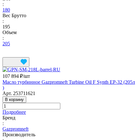
:
180
Вес Брутто
:
195
Объем
:
205
107 894 ₽/
шт
Масло турбинное Gazpromneft Turbine Oil F Synth EP-32 (205л
)
Арт.
253711621
В корзину
Подробнее
Бренд
:
Gazpromneft
Производитель