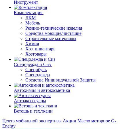
Инструмент
Комплектация
ЛКМ
Мебель
Резино-технические изделия
Средства моющие/чистящие
Строительные материалы
Химия
Хоз. инвентарь
Хозтовары
Спецодежда и Сиз
Спецобувь
Спецодежда
Средства Индивидуальной Защиты
Автохимия и автокосметика
Автоаксессуары
Ветошь и тех.ткани
Центр мобильной экспертизы
Акции
Масло моторное G-
Energy