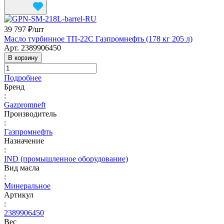
39 797 ₽/
шт
Масло турбинное ТП-22С Газпромнефть (178 кг 205 л)
Арт.
2389906450
В корзину
Подробнее
Бренд
:
Gazpromneft
Производитель
:
Газпромнефть
Назначение
:
IND (промышленное оборудование)
Вид масла
:
Минеральное
Артикул
:
2389906450
Вес