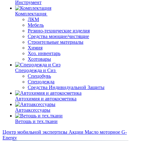
Инструмент
Комплектация
ЛКМ
Мебель
Резино-технические изделия
Средства моющие/чистящие
Строительные материалы
Химия
Хоз. инвентарь
Хозтовары
Спецодежда и Сиз
Спецобувь
Спецодежда
Средства Индивидуальной Защиты
Автохимия и автокосметика
Автоаксессуары
Ветошь и тех.ткани
Центр мобильной экспертизы
Акции
Масло моторное G-
Energy