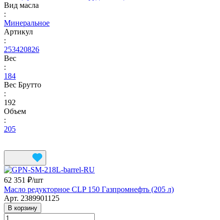
Вид масла
:
Минеральное
Артикул
:
253420826
Вес
:
184
Вес Брутто
:
192
Объем
:
205
62 351 ₽/
шт
Масло редукторное CLP 150 Газпромнефть (205 л)
Арт.
2389901125
В корзину