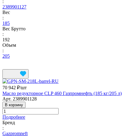
:
2389901127
Вес
:
185
Вес Брутто
:
192
Объем
:
205
70 942 ₽/
шт
Масло редукторное CLP 460 Газпромнефть (185 кг/205 л)
Арт.
2389901128
В корзину
Подробнее
Бренд
:
Gazpromneft