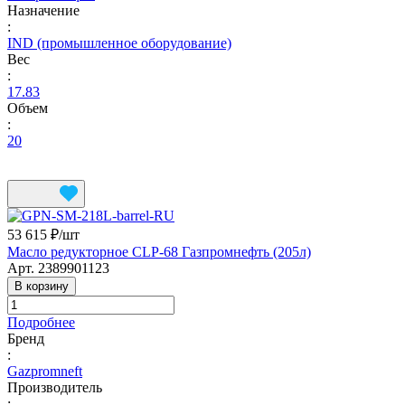
Назначение
:
IND (промышленное оборудование)
Вес
:
17.83
Объем
:
20
53 615 ₽/
шт
Масло редукторное CLP-68 Газпромнефть (205л)
Арт.
2389901123
В корзину
Подробнее
Бренд
:
Gazpromneft
Производитель
: