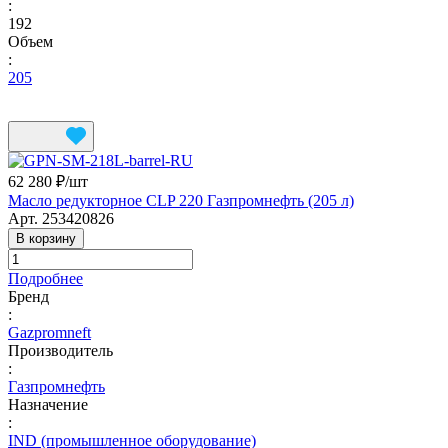
:
192
Объем
:
205
62 280 ₽/
шт
Масло редукторное CLP 220 Газпромнефть (205 л)
Арт.
253420826
В корзину
Подробнее
Бренд
:
Gazpromneft
Производитель
:
Газпромнефть
Назначение
:
IND (промышленное оборудование)