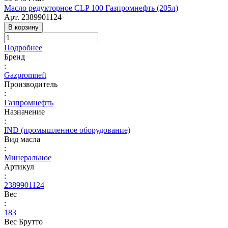
Масло редукторное CLP 100 Газпромнефть (205л)
Арт.
2389901124
В корзину
Подробнее
Бренд
:
Gazpromneft
Производитель
:
Газпромнефть
Назначение
:
IND (промышленное оборудование)
Вид масла
:
Минеральное
Артикул
:
2389901124
Вес
:
183
Вес Брутто