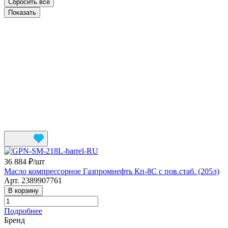
Сбросить все
36 884 ₽/
шт
Масло компрессорное Газпромнефть Кп-8С с пов.стаб. (205л)
Арт.
2389907761
В корзину
Подробнее
Бренд